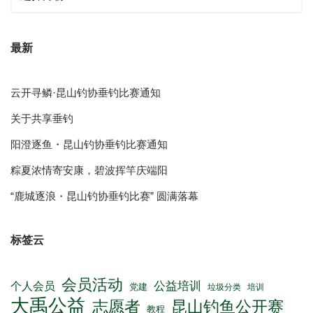
最新
云开寻鳞·昆山钓协垂钓比赛通知
关于共享垂钓
阳澄逐鱼・昆山钓协垂钓比赛通知
粽夏浓情寄安康，碧波挥竿庆端阳
“鹿城逐浪・昆山钓协垂钓比赛” 圆满落幕
标签云
会员活动
公益培训
个人会员
党建
垃圾分类
培训
大禹公益
志愿者
昆山钓鱼公开赛
教程