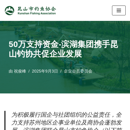
跳
至
正
文
50万支持资金-滨湖集团携手昆
山钓协共促企业发展
由
祝俊峰
2025年9月3日
企业会员委员会
为积极履行国企与社团组织的公益责任，全
力支持苏州地区企事业单位及商协会蓬勃发