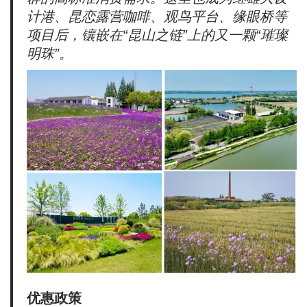
计港、昆恋露营咖啡、观鸟平台、缘眼桥等
项目后，镶嵌在“昆山之链”上的又一颗“璀璨
明珠”。
优惠政策