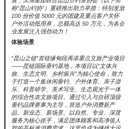
展，滨湖集团联合昆山市钓鱼协会（以下简
称“昆山钓协”）重磅推出助力举措：特别发放
100 份价值 5000 元的团建及重点客户关怀
户外活动抵用券，总额高达 50 万元，为各企
业发展注入强劲动力！
体验场景
“昆山之链”首链缘甸段再添重点文旅产业项目
——昆链国际垂钓基地，本项目以“文体兴
旅、生态文明、乡村振兴”为核心使命，致力
于打造一个集休闲垂钓、户外体育、亲子游
乐、科普研学、美术写生、生态观光于一体
的综合性农文旅项目。通过引入与自研顶级
垂钓品牌赛事为主导，营造户外消费新产
品、新业态、新场景。以自然、专业、深度
服务为核心抓手，满足团体顾客和高净值人
群的高标准消费需求。这里也成为继雄大设