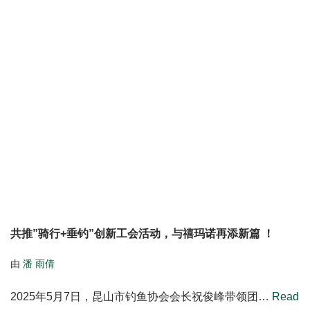
共推”骑行+垂钓”创新工会活动，与禧玛诺再添新篇 ！
由
潘 雨倩
2025年5月7日，昆山市钓鱼协会会长祝俊峰带领团…
Read