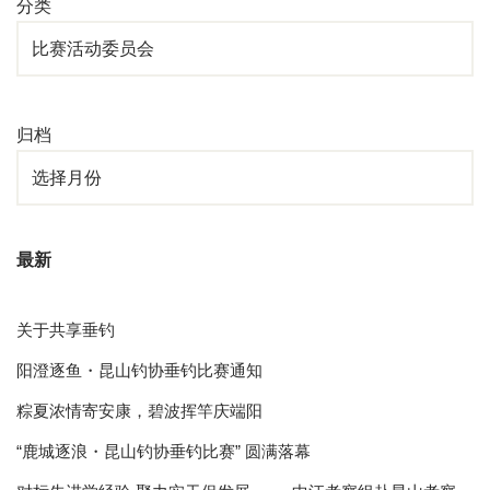
分类
归档
最新
关于共享垂钓
阳澄逐鱼・昆山钓协垂钓比赛通知
粽夏浓情寄安康，碧波挥竿庆端阳
“鹿城逐浪・昆山钓协垂钓比赛” 圆满落幕