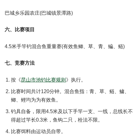
巴城乡乐园农庄(巴城镇景潭路)
六、比赛项目
4.5米手竿钓混合鱼重量赛(有效鱼鲫、草、青、鳊、鲢)
七、竞赛方法
按《
昆山市池钓比赛规则
》执行。
比赛时间共计120分钟。混合鱼指：青、草、鲢、鳙、
鲫、鲤均为为有效鱼。
钓具自备，限用4.5米及以下手竿一支、一线，总线长不
得超过竿长0.3米，鱼钩二只，栓法不限。
比赛饵料由运动员自带。