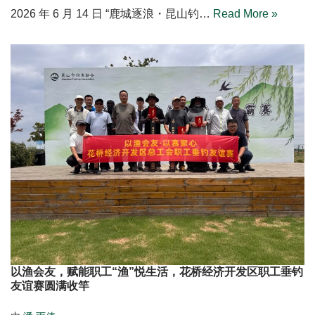
标签:
KSOPEN
开发区
Related Posts
“鹿城逐浪・昆山钓协垂钓比赛” 圆满落幕