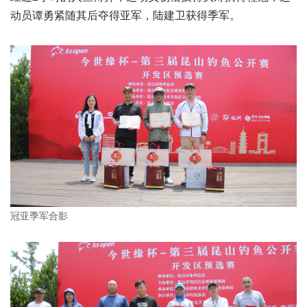
动员谭勇紧随其后夺得亚军，陆建卫获得季军。
冠亚季军合影