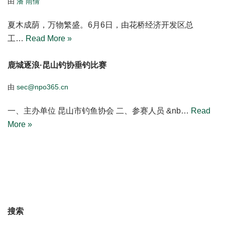
由
sec@npo365.cn
2026 年 6 月 14 日 “鹿城逐浪・昆山钓…
Read More »
以渔会友，赋能职工“渔”悦生活，花桥经济开发区职工垂钓