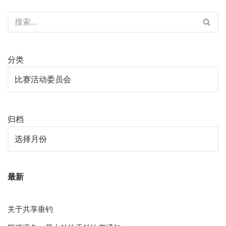
友谊赛圆满收竿
由
潘 雨倩
夏木成荫，万物繁盛。6月6日，由花桥经济开发区总
工…
Read More »
鹿城逐浪·昆山钓协垂钓比赛
由
sec@npo365.cn
一、主办单位 昆山市钓鱼协会 二、参赛人员 &nb…
Read
More »