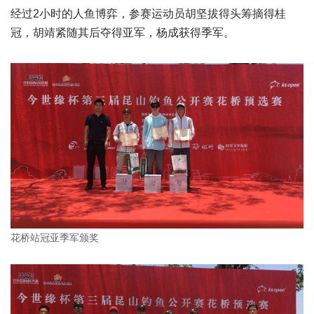
经过2小时的人鱼博弈，参赛运动员胡坚拔得头筹摘得桂
冠，胡靖紧随其后夺得亚军，杨成获得季军。
花桥站冠亚季军颁奖