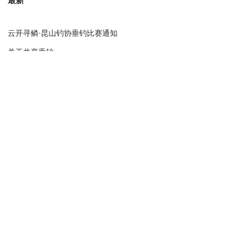
最新
云开寻鳞·昆山钓协垂钓比赛通知
关于共享垂钓
阳澄逐鱼・昆山钓协垂钓比赛通知
粽夏浓情寄安康，碧波挥竿庆端阳
“鹿城逐浪・昆山钓协垂钓比赛” 圆满落幕
标签云
会员活动
公益培训
个人会员
党建
垃圾分类
培训
大禹公益
志愿者
昆山钓鱼公开赛
教程
通知
理事会
海峡两岸
钓鱼公开赛
钓鱼比赛