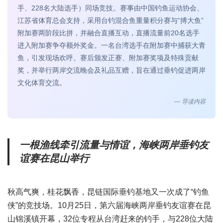
手、228名大陆选手）同场竞技。赛事由中国钓鱼运动协会、
江苏省体育总会支持，采用台钓混合鱼重量积分赛与“搏大鱼”
附加赛两阶段比拼，并融合直播互动，直播流量前20名选手
进入附加赛争夺额外奖金。一名台湾选手在附加赛中捕获大青
鱼，引发现场欢呼。赛后颁发正赛、附加赛奖项及特殊贡献
奖，并举行两岸交流晚会及礼品互赠，旨在通过垂钓促进两岸
文化体育交流。
— 导读内容
一根渔线牵引流量与情谊，海峡两岸垂钓友
谊赛在昆山举行
秋高气爽，桂花飘香，昆链国际垂钓基地又一次成了“钓鱼
侠”的竞技场。10月25日，第六届海峡两岸垂钓友谊赛在昆
山锦溪镇开幕，32位专程从台湾赶来的钓手，与228位大陆