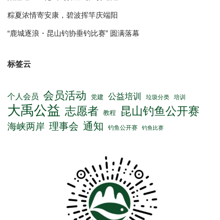
粽夏浓情寄安康，碧波挥竿庆端阳
“鹿城逐浪・昆山钓协垂钓比赛” 圆满落幕
标签云
会员活动
公益培训
个人会员
党建
垃圾分类
培训
大禹公益
志愿者
昆山钓鱼公开赛
教程
通知
理事会
海峡两岸
钓鱼公开赛
钓鱼比赛