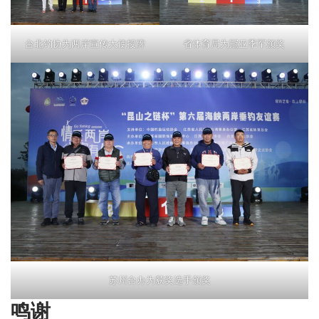
台北钓协为两岸宣传大使授牌
省体育局为冠亚季军颁奖
苏州台办为获奖选手颁奖
鸣谢