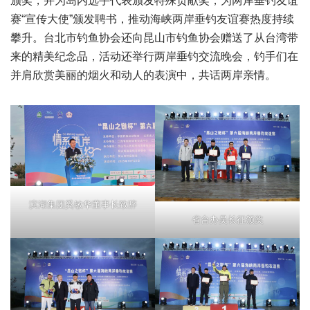
颁奖，并为岛内选手代表颁发特殊贡献奖，为两岸垂钓友谊
赛“宣传大使”颁发聘书，推动海峡两岸垂钓友谊赛热度持续
攀升。台北市钓鱼协会还向昆山市钓鱼协会赠送了从台湾带
来的精美纪念品，活动还举行两岸垂钓交流晚会，钓手们在
并肩欣赏美丽的烟火和动人的表演中，共话两岸亲情。
滨湖集团奚敏华董事长致辞
省台办吴长征颁奖