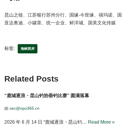
昆山之链、江苏银行苏州分行、国缘-今世缘、禧玛诺、国
亚达奥迪、小罐茶、统一企业、鲜洋城、国美文化传媒
标签:
海峡两岸
Related Posts
“鹿城逐浪・昆山钓协垂钓比赛” 圆满落幕
由
sec@npo365.cn
2026 年 6 月 14 日 “鹿城逐浪・昆山钓…
Read More »