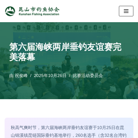
跳
至
正
文
第六届海峡两岸垂钓友谊赛完
美落幕
由
祝俊峰
2025年10月26日
比赛活动委员会
秋高气爽时节，第六届海峡两岸垂钓友谊赛于10月25日在昆
山锦溪镇昆链国际垂钓基地举行，260名选手（含32名台湾钓