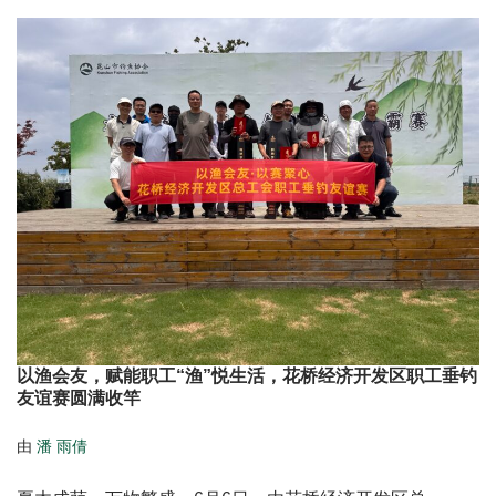
以渔会友，赋能职工“渔”悦生活，花桥经济开发区职工垂钓
友谊赛圆满收竿
由
潘 雨倩