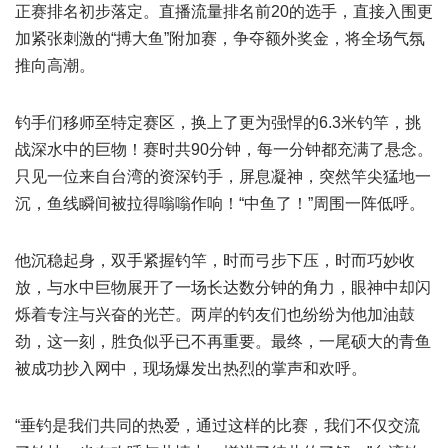
正赛排名初步落定。直播流量排名前20的选手，直接入围更
加紧张刺激的“搏大鱼”附加赛，争夺额外奖金，将全场气氛
推向高潮。
钓手们移师至特定赛区，换上了更为强悍的6.3米钓竿，挑
战深水中的巨物！赛时共90分钟，每一分钟都充满了悬念。
只见一位来自台湾的资深钓手，屏息凝神，突然竿尖猛地一
沉，鱼线瞬间被拉得嗡嗡作响！“中鱼了！”周围一阵低呼。
他沉稳起身，双手紧握钓竿，时而弓步下压，时而巧妙收
放，与水中巨物展开了一场长达数分钟的角力，眼神中却闪
烁着专注与兴奋的光芒。两岸的钓友们也纷纷为他加油鼓
劲，这一刻，胜负似乎已不再重要。最终，一尾硕大的青鱼
被成功抄入网中，现场爆发出热烈的掌声和欢呼。
“垂钓是我们共同的热爱，通过这样的比赛，我们不仅交流