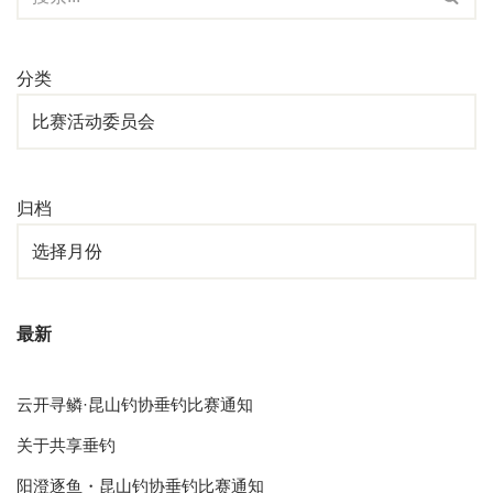
分类
归档
最新
云开寻鳞·昆山钓协垂钓比赛通知
关于共享垂钓
阳澄逐鱼・昆山钓协垂钓比赛通知