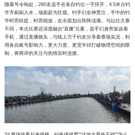
随着号令响起，260名选手在各自钓位一字排开，4.5米台钓
竿齐刷刷入水，场面蔚为壮观。钓手们全神贯注，手中的钓
竿时而轻提，时而稳放，在水面划出阵阵涟漪。与以往大赛
不同，本次比赛还深度融合“直播”元素，选手们身旁架设着
手机，通过直播镜头，与线上万千钓友分享着赛场实况，利
用各自账号影响力，更大力度、更宽半径打破物理空间的限
制，将两岸的关注与热情实时连接。
“比赛场地看起来很棒，钓鱼佬很爱”“这地方景色不错””怎么