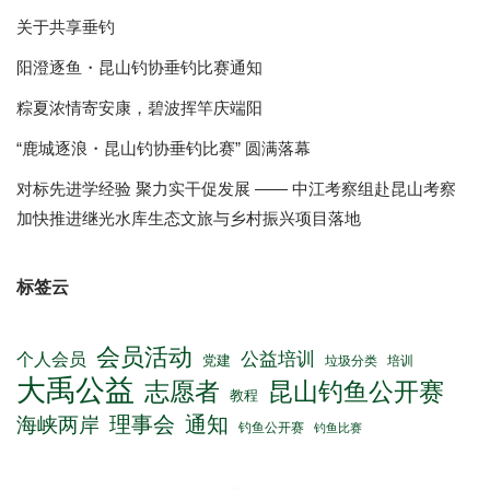
关于共享垂钓
阳澄逐鱼・昆山钓协垂钓比赛通知
粽夏浓情寄安康，碧波挥竿庆端阳
“鹿城逐浪・昆山钓协垂钓比赛” 圆满落幕
对标先进学经验 聚力实干促发展 —— 中江考察组赴昆山考察
加快推进继光水库生态文旅与乡村振兴项目落地
标签云
会员活动
公益培训
个人会员
党建
垃圾分类
培训
大禹公益
志愿者
昆山钓鱼公开赛
教程
理事会
通知
海峡两岸
钓鱼公开赛
钓鱼比赛