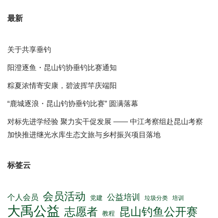
最新
关于共享垂钓
阳澄逐鱼・昆山钓协垂钓比赛通知
粽夏浓情寄安康，碧波挥竿庆端阳
“鹿城逐浪・昆山钓协垂钓比赛” 圆满落幕
对标先进学经验 聚力实干促发展 —— 中江考察组赴昆山考察
加快推进继光水库生态文旅与乡村振兴项目落地
标签云
会员活动
公益培训
个人会员
党建
垃圾分类
培训
大禹公益
志愿者
昆山钓鱼公开赛
教程
理事会
通知
海峡两岸
钓鱼公开赛
钓鱼比赛