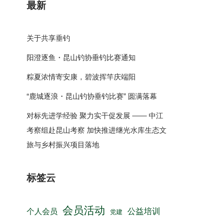
最新
关于共享垂钓
阳澄逐鱼・昆山钓协垂钓比赛通知
粽夏浓情寄安康，碧波挥竿庆端阳
“鹿城逐浪・昆山钓协垂钓比赛” 圆满落幕
对标先进学经验 聚力实干促发展 —— 中江
考察组赴昆山考察 加快推进继光水库生态文
旅与乡村振兴项目落地
标签云
会员活动
公益培训
个人会员
党建