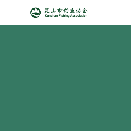
跳
至
正
文