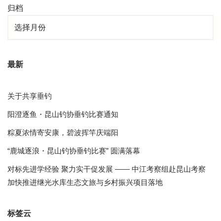
归档
最新
关于共享垂钓
阳澄逐鱼・昆山钓协垂钓比赛通知
粽夏浓情寄安康，碧波挥竿庆端阳
“鹿城逐浪・昆山钓协垂钓比赛” 圆满落幕
对标先进学经验 聚力实干促发展 —— 中江考察组赴昆山考察
加快推进继光水库生态文旅与乡村振兴项目落地
标签云