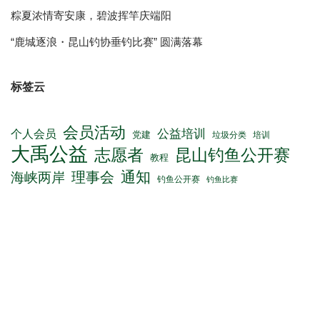
粽夏浓情寄安康，碧波挥竿庆端阳
“鹿城逐浪・昆山钓协垂钓比赛” 圆满落幕
标签云
会员活动
公益培训
个人会员
党建
垃圾分类
培训
大禹公益
志愿者
昆山钓鱼公开赛
教程
通知
理事会
海峡两岸
钓鱼公开赛
钓鱼比赛