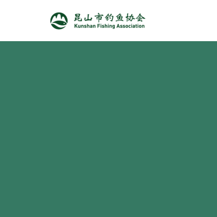
跳
至
正
文