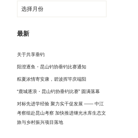
最新
关于共享垂钓
阳澄逐鱼・昆山钓协垂钓比赛通知
粽夏浓情寄安康，碧波挥竿庆端阳
“鹿城逐浪・昆山钓协垂钓比赛” 圆满落幕
对标先进学经验 聚力实干促发展 —— 中江
考察组赴昆山考察 加快推进继光水库生态文
旅与乡村振兴项目落地