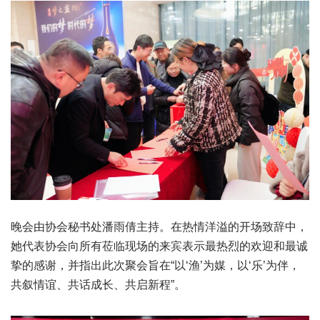
晚会由协会秘书处潘雨倩主持。在热情洋溢的开场致辞中，
她代表协会向所有莅临现场的来宾表示最热烈的欢迎和最诚
挚的感谢，并指出此次聚会旨在“以‘渔’为媒，以‘乐’为伴，
共叙情谊、共话成长、共启新程”。