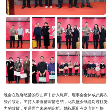
晚会在温馨悠扬的乐曲声中步入尾声。理事会全体成员再次
登台致谢。主持人潘雨倩深情总结，此次盛会既是对过往努
力的致敬，更是面向未来的启航。她祝愿所有嘉宾新年快