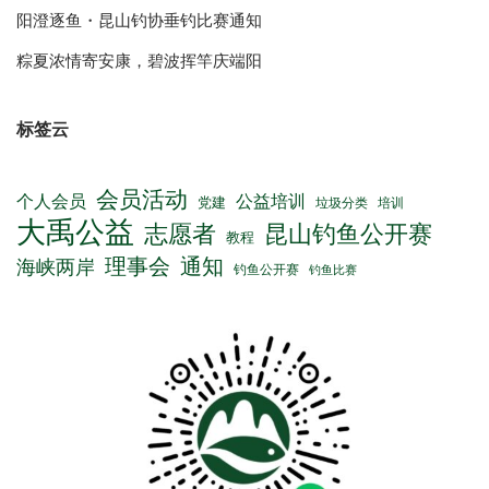
阳澄逐鱼・昆山钓协垂钓比赛通知
粽夏浓情寄安康，碧波挥竿庆端阳
标签云
会员活动
公益培训
个人会员
党建
垃圾分类
培训
大禹公益
志愿者
昆山钓鱼公开赛
教程
理事会
通知
海峡两岸
钓鱼公开赛
钓鱼比赛