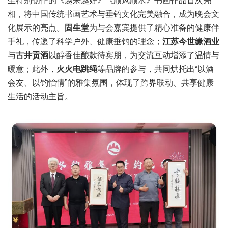
相，将中国传统书画艺术与垂钓文化完美融合，成为晚会文
化展示的亮点。
固生堂
为与会嘉宾提供了精心准备的健康伴
手礼，传递了科学户外、健康垂钓的理念；
江苏今世缘酒业
与
古井贡酒
以醇香佳酿款待宾朋，为交流互动增添了温情与
暖意；此外，
火火电跳绳
等品牌的参与，共同烘托出“以酒
会友、以钓怡情”的雅集氛围，体现了跨界联动、共享健康
生活的活动主旨。