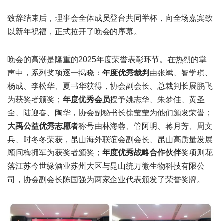
致辞结束后，理事会全体成员登台共同举杯，向全场嘉宾致
以新年祝福，正式拉开了晚会的序幕。
晚会的高潮是隆重的2025年度荣誉表彰环节。在热烈的掌
声中，系列奖项逐一揭晓：
年度优秀裁判
由张斌、智学琪、
杨成、李松华、夏书华获得，协会副会长、总裁判长展鹏飞
为获奖者颁奖；
年度优秀会员
授予姚志华、朱梦佳、黄圣
全、陆迎春、陶华，协会副秘书长徐莹莹为他们颁发荣誉；
大禹公益优秀志愿者
称号由林海蓉、管阿明、蒋月芳、周文
兵、时冬冬荣获，昆山海外联谊会副会长、昆山高质量发展
顾问梅拥军为获奖者颁奖；
年度优秀战略合作伙伴
奖项则花
落江苏今世缘酒业苏州大区与昆山统万微生物科技有限公
司，协会副会长陈国强为两家企业代表颁发了荣誉奖牌。