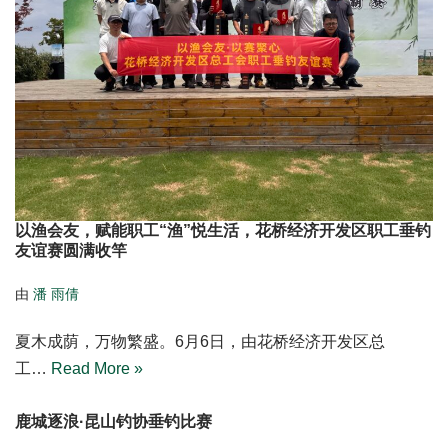
以渔会友，赋能职工“渔”悦生活，花桥经济开发区职工垂钓
友谊赛圆满收竿
由
潘 雨倩
夏木成荫，万物繁盛。6月6日，由花桥经济开发区总
工…
Read More »
鹿城逐浪·昆山钓协垂钓比赛