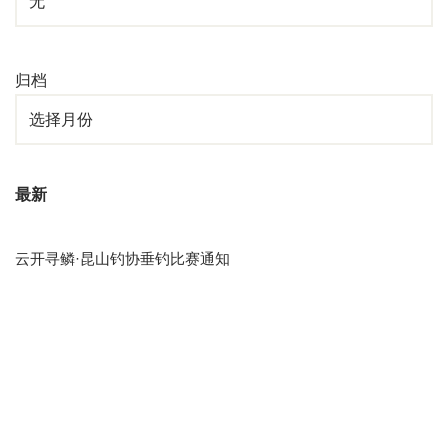
归档
最新
云开寻鳞·昆山钓协垂钓比赛通知
关于共享垂钓
阳澄逐鱼・昆山钓协垂钓比赛通知
粽夏浓情寄安康，碧波挥竿庆端阳
“鹿城逐浪・昆山钓协垂钓比赛” 圆满落幕