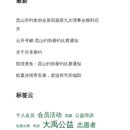
最新
昆山市钓鱼协会第四届第九次理事会顺利召
开
云开寻鳞·昆山钓协垂钓比赛通知
关于共享垂钓
阳澄逐鱼・昆山钓协垂钓比赛通知
粽夏浓情寄安康，碧波挥竿庆端阳
标签云
会员活动
公益培训
个人会员
党建
大禹公益
志愿者
垃圾分类
培训