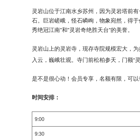
灵岩山位于江南水乡苏州，因为灵岩塔前有一
石。巨岩嵯峨，怪石嶙峋，物象宛然，得于仿
秀绝冠江南”和”灵岩奇绝胜天台”的美誉。
灵岩山上的灵岩寺，现存寺院规模宏大，为
入云，巍峨壮观。寺门前松柏参天，门额“灵
是不是很心动！会员专享，名额有限，可以
时间安排：
9:00
9:30