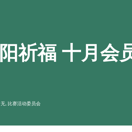
重阳祈福 十月会
,
无
,
比赛活动委员会