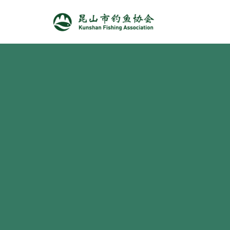
跳
至
正
文