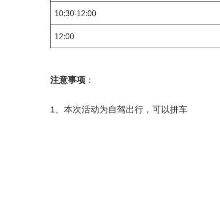
10:30-12:00
12:00
注意事项
：
1、本次活动为自驾出行，可以拼车
2、交通费自理
3、爬山体力消耗大，请自备食物、饮用水
4、穿着适合登山的服装