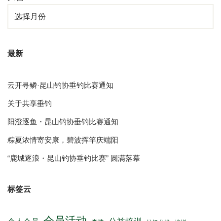
最新
云开寻鳞·昆山钓协垂钓比赛通知
关于共享垂钓
阳澄逐鱼・昆山钓协垂钓比赛通知
粽夏浓情寄安康，碧波挥竿庆端阳
“鹿城逐浪・昆山钓协垂钓比赛” 圆满落幕
标签云
会员活动