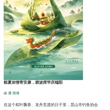
粽夏浓情寄安康，碧波挥竿庆端阳
由
潘 雨倩
在这个粽叶飘香、龙舟竞渡的日子里，昆山市钓鱼协会