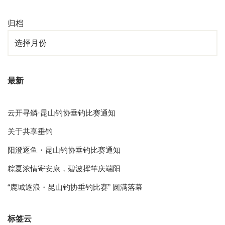
归档
最新
云开寻鳞·昆山钓协垂钓比赛通知
关于共享垂钓
阳澄逐鱼・昆山钓协垂钓比赛通知
粽夏浓情寄安康，碧波挥竿庆端阳
“鹿城逐浪・昆山钓协垂钓比赛” 圆满落幕
标签云