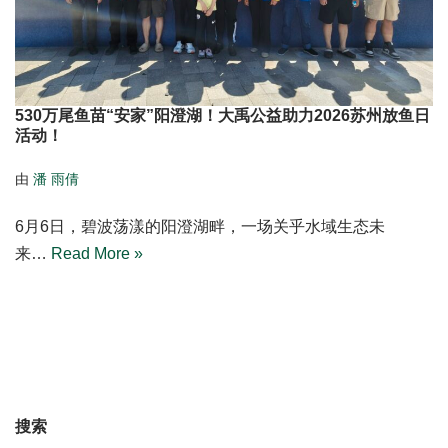
530万尾鱼苗“安家”阳澄湖！大禹公益助力2026苏州放鱼日
活动！
由
潘 雨倩
6月6日，碧波荡漾的阳澄湖畔，一场关乎水域生态未
来…
Read More »
搜索