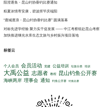
阳澄逐鱼・昆山钓协垂钓比赛通知
粽夏浓情寄安康，碧波挥竿庆端阳
“鹿城逐浪・昆山钓协垂钓比赛” 圆满落幕
对标先进学经验 聚力实干促发展 —— 中江考察组赴昆山考察
加快推进继光水库生态文旅与乡村振兴项目落地
标签云
会员活动
公益培训
个人会员
党建
垃圾分类
培训
大禹公益
志愿者
昆山钓鱼公开赛
教程
理事会
通知
海峡两岸
钓鱼公开赛
钓鱼比赛