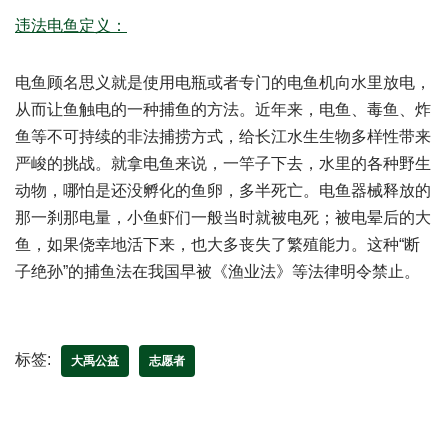
违法电鱼定义：
电鱼顾名思义就是使用电瓶或者专门的电鱼机向水里放电，
从而让鱼触电的一种捕鱼的方法。近年来，电鱼、毒鱼、炸
鱼等不可持续的非法捕捞方式，给长江水生生物多样性带来
严峻的挑战。就拿电鱼来说，一竿子下去，水里的各种野生
动物，哪怕是还没孵化的鱼卵，多半死亡。电鱼器械释放的
那一刹那电量，小鱼虾们一般当时就被电死；被电晕后的大
鱼，如果侥幸地活下来，也大多丧失了繁殖能力。这种“断
子绝孙”的捕鱼法在我国早被《渔业法》等法律明令禁止。
标签:
大禹公益
志愿者