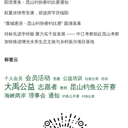
阳澄逐鱼・昆山钓协垂钓比赛通知
粽夏浓情寄安康，碧波挥竿庆端阳
“鹿城逐浪・昆山钓协垂钓比赛” 圆满落幕
对标先进学经验 聚力实干促发展 —— 中江考察组赴昆山考察
加快推进继光水库生态文旅与乡村振兴项目落地
标签云
会员活动
公益培训
个人会员
党建
垃圾分类
培训
大禹公益
志愿者
昆山钓鱼公开赛
教程
理事会
通知
海峡两岸
钓鱼公开赛
钓鱼比赛