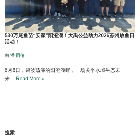
530万尾鱼苗“安家”阳澄湖！大禹公益助力2026苏州放鱼日
活动！
由
潘 雨倩
6月6日，碧波荡漾的阳澄湖畔，一场关乎水域生态未
来…
Read More »
搜索