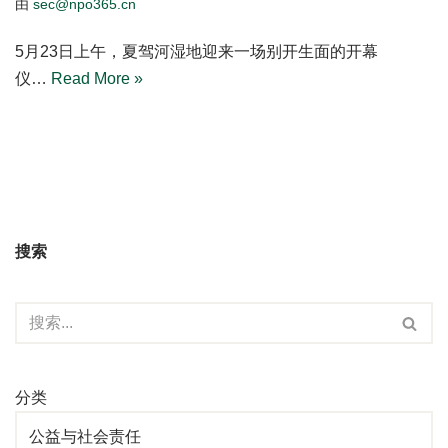
昆山首个共享垂钓基地落地夏驾河湿地 昆山开发区打造”生
态+民生”滨水新名片
由
sec@npo365.cn
5月23日上午，夏驾河湿地迎来一场别开生面的开幕
仪…
Read More »