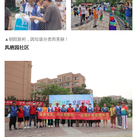
▲朝阳新村，因垃圾分类而美丽！
凤栖园社区