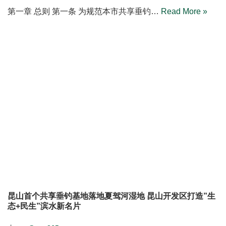
530万尾鱼苗“安家”阳澄湖！大禹公益助力2026苏州放鱼日
活动！
由
潘 雨倩
6月6日，碧波荡漾的阳澄湖畔，一场关乎水域生态未
来…
Read More »
昆山市共享垂钓点管理办法（征求意见稿）
由
祝俊峰
第一章 总则 第一条 为规范本市共享垂钓…
Read More »