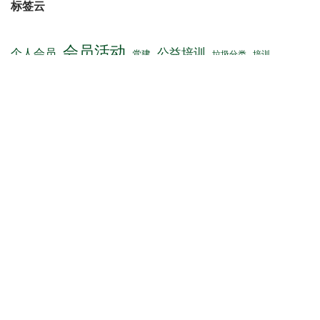
云开寻鳞·昆山钓协垂钓比赛通知
关于共享垂钓
阳澄逐鱼・昆山钓协垂钓比赛通知
粽夏浓情寄安康，碧波挥竿庆端阳
“鹿城逐浪・昆山钓协垂钓比赛” 圆满落幕
标签云
会员活动
公益培训
个人会员
党建
垃圾分类
培训
大禹公益
志愿者
昆山钓鱼公开赛
教程
通知
理事会
海峡两岸
钓鱼公开赛
钓鱼比赛