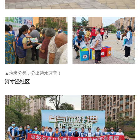
▲垃圾分类，分出碧水蓝天！
河寸泾社区