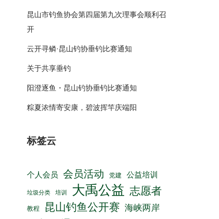
昆山市钓鱼协会第四届第九次理事会顺利召
开
云开寻鳞·昆山钓协垂钓比赛通知
关于共享垂钓
阳澄逐鱼・昆山钓协垂钓比赛通知
粽夏浓情寄安康，碧波挥竿庆端阳
标签云
会员活动
公益培训
个人会员
党建
大禹公益
志愿者
垃圾分类
培训
昆山钓鱼公开赛
海峡两岸
教程