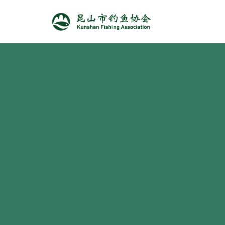
跳
至
正
文