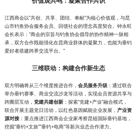
价值观共鸣：凝聚合作共识
江西商会以”共创、共享、团结、奉献”为核心价值观，与昆
山市钓鱼协会服务会员、回馈社会的理念高度契合。钟永旺
会长表示：”商会的宗旨与钓鱼协会倡导的协作精神一脉相
承，双方合作既能强化在昆商业群体的凝聚力，也能为垂钓
爱好者搭建跨界交流平台。”
三维联动：构建合作新生态
双方明确将从三个维度推进合作，
会员服务升级
：通过联合
举办垂钓赛事、商业交流沙龙等活动，实现会员资源共享与
跨圈层互动，
党建共建创新
：探索”党建+产业”融合模式，
联合开展主题党日活动，以红色基因赋能企业发展，
产业资
源对接
：重点推进江西商会企业家考察昆链国际垂钓基地，
挖掘”垂钓+文旅””垂钓+电商”等新兴业态合作潜力。