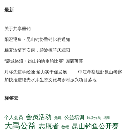
最新
关于共享垂钓
阳澄逐鱼・昆山钓协垂钓比赛通知
粽夏浓情寄安康，碧波挥竿庆端阳
“鹿城逐浪・昆山钓协垂钓比赛” 圆满落幕
对标先进学经验 聚力实干促发展 —— 中江考察组赴昆山考察
加快推进继光水库生态文旅与乡村振兴项目落地
标签云
会员活动
公益培训
个人会员
党建
垃圾分类
培训
大禹公益
志愿者
昆山钓鱼公开赛
教程