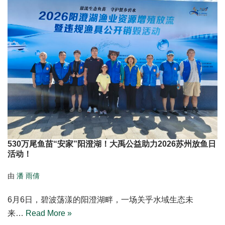
530万尾鱼苗“安家”阳澄湖！大禹公益助力2026苏州放鱼日
活动！
由
潘 雨倩
6月6日，碧波荡漾的阳澄湖畔，一场关乎水域生态未
来…
Read More »