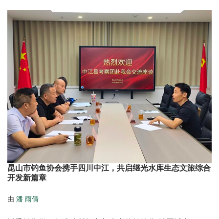
昆山市钓鱼协会携手四川中江，共启继光水库生态文旅综合
开发新篇章
由
潘 雨倩