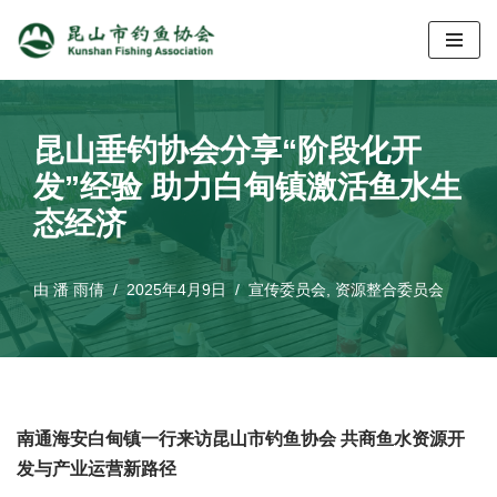
跳
至
正
昆山垂钓协会分享“阶段化开
文
发”经验 助力白甸镇激活鱼水生
态经济
由
潘 雨倩
2025年4月9日
宣传委员会
,
资源整合委员会
南通海安白甸镇一行来访昆山市钓鱼协会 共商鱼水资源开
发与产业运营新路径