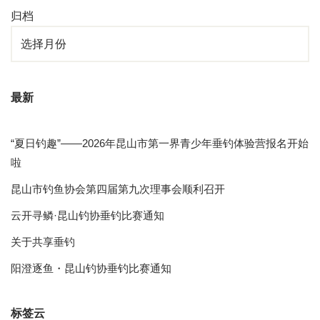
归档
最新
“夏日钓趣”——2026年昆山市第一界青少年垂钓体验营报名开始
啦
昆山市钓鱼协会第四届第九次理事会顺利召开
云开寻鳞·昆山钓协垂钓比赛通知
关于共享垂钓
阳澄逐鱼・昆山钓协垂钓比赛通知
标签云