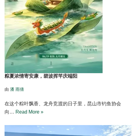
粽夏浓情寄安康，碧波挥竿庆端阳
由
潘 雨倩
在这个粽叶飘香、龙舟竞渡的日子里，昆山市钓鱼协会
向…
Read More »