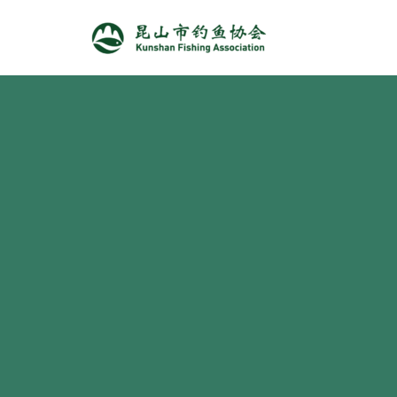
跳
至
正
文