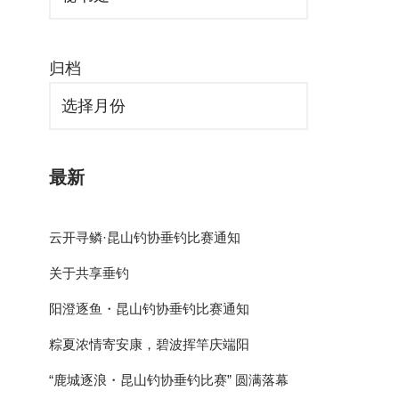
归档
最新
云开寻鳞·昆山钓协垂钓比赛通知
关于共享垂钓
阳澄逐鱼・昆山钓协垂钓比赛通知
粽夏浓情寄安康，碧波挥竿庆端阳
“鹿城逐浪・昆山钓协垂钓比赛” 圆满落幕