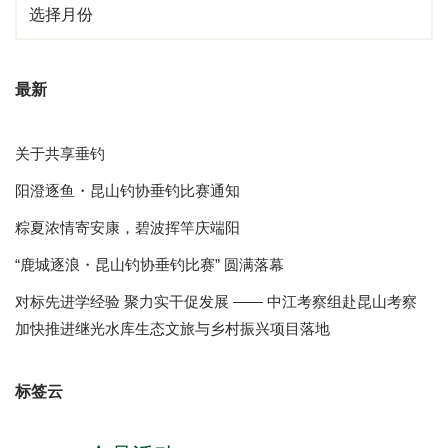
最新
关于共享垂钓
阳澄逐鱼・昆山钓协垂钓比赛通知
粽夏浓情寄安康，碧波挥竿庆端阳
“鹿城逐浪・昆山钓协垂钓比赛” 圆满落幕
对标先进学经验 聚力实干促发展 —— 中江考察组赴昆山考察
加快推进继光水库生态文旅与乡村振兴项目落地
标签云