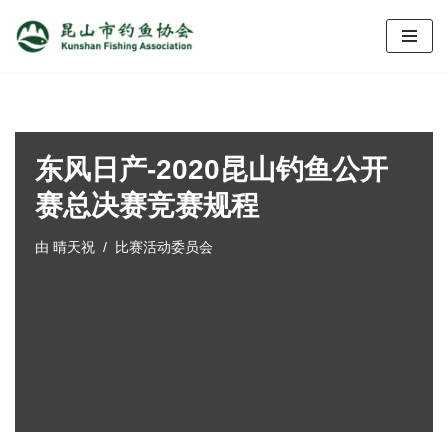
跳
至
正
文
东风日产-2020昆山钓鱼公开
赛总决赛竞赛规程
由
晴天祝
比赛活动委员会