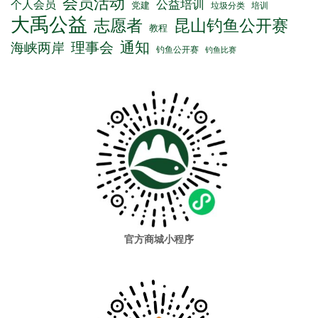
会员活动
公益培训
个人会员
党建
垃圾分类
培训
大禹公益
志愿者
昆山钓鱼公开赛
教程
通知
理事会
海峡两岸
钓鱼公开赛
钓鱼比赛
官方商城小程序