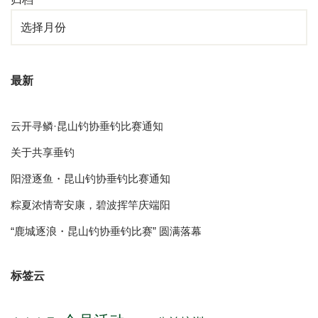
最新
云开寻鳞·昆山钓协垂钓比赛通知
关于共享垂钓
阳澄逐鱼・昆山钓协垂钓比赛通知
粽夏浓情寄安康，碧波挥竿庆端阳
“鹿城逐浪・昆山钓协垂钓比赛” 圆满落幕
标签云