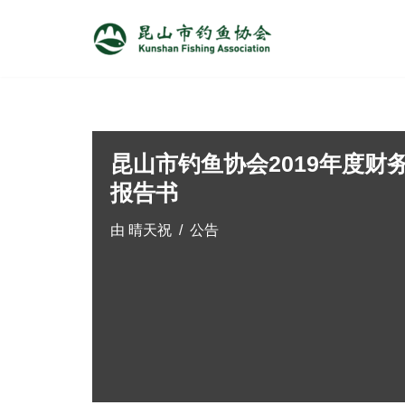
跳
至
正
文
昆山市钓鱼协会2019年度财
报告书
由
晴天祝
公告