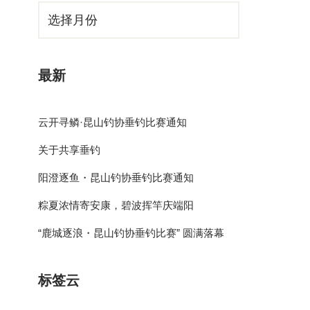
最新
云开寻鳞·昆山钓协垂钓比赛通知
关于共享垂钓
阳澄逐鱼・昆山钓协垂钓比赛通知
粽夏浓情寄安康，碧波挥竿庆端阳
“鹿城逐浪・昆山钓协垂钓比赛” 圆满落幕
标签云