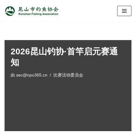
跳
至
正
文
2026昆山钓协·首竿启元赛通
知
由
sec@npo365.cn
比赛活动委员会