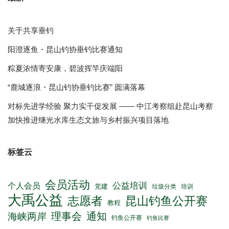
关于共享垂钓
阳澄逐鱼・昆山钓协垂钓比赛通知
粽夏浓情寄安康，碧波挥竿庆端阳
“鹿城逐浪・昆山钓协垂钓比赛” 圆满落幕
对标先进学经验 聚力实干促发展 —— 中江考察组赴昆山考察
加快推进继光水库生态文旅与乡村振兴项目落地
标签云
会员活动
公益培训
个人会员
党建
垃圾分类
培训
大禹公益
志愿者
昆山钓鱼公开赛
教程
理事会
通知
海峡两岸
钓鱼公开赛
钓鱼比赛