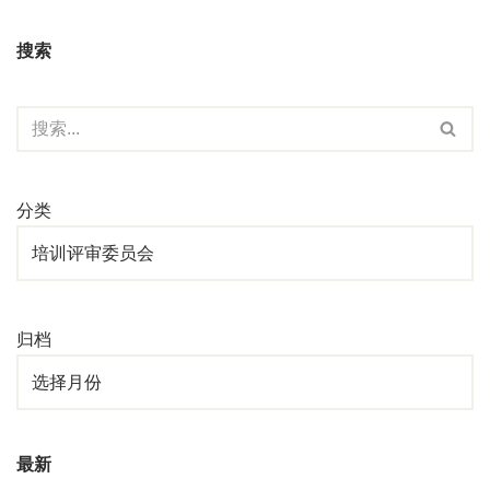
“鹿城同心·新联会会长说”公益讲座首期开讲
由
sec@npo365.cn
为深化新阶层人士的社会责任担当，促进知识共享与公益…
R
会议丨第四届第二次理事会议顺利召开
由
晴天祝
为进一步加强昆山市钓鱼协会的组织建设，更好地发挥理事会
2021年国家三级钓鱼裁判员培训-理论培训圆满结束
由
晴天祝