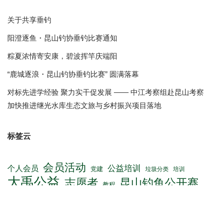
为持续推动淡水钓鱼运动的蓬勃发展，满足承办全国性钓…
R
搜索
分类
归档