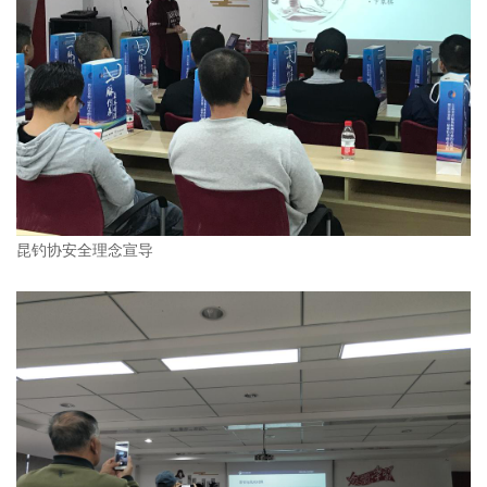
昆钓协安全理念宣导