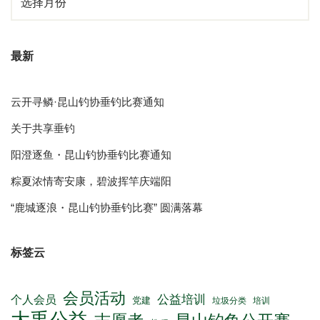
最新
云开寻鳞·昆山钓协垂钓比赛通知
关于共享垂钓
阳澄逐鱼・昆山钓协垂钓比赛通知
粽夏浓情寄安康，碧波挥竿庆端阳
“鹿城逐浪・昆山钓协垂钓比赛” 圆满落幕
标签云
会员活动
公益培训
个人会员
党建
垃圾分类
培训