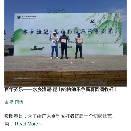
百竿齐乐——水乡渔冠·昆山钓协渔乐争霸赛圆满收杆！
由
潘 雨倩
暖阳春日，为了给广大垂钓爱好者搭建一个切磋技艺、
沟…
Read More »