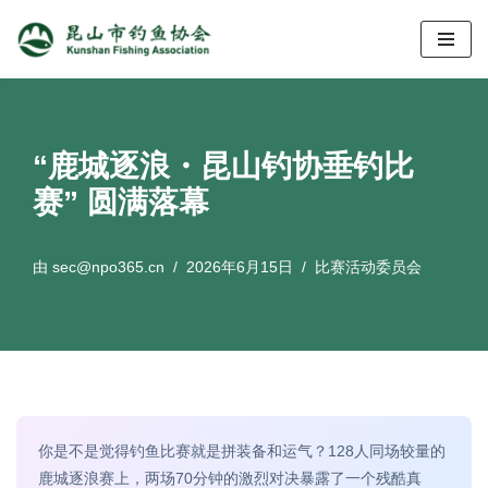
跳
至
正
文
“鹿城逐浪・昆山钓协垂钓比
赛” 圆满落幕
由
sec@npo365.cn
2026年6月15日
比赛活动委员会
你是不是觉得钓鱼比赛就是拼装备和运气？128人同场较量的
鹿城逐浪赛上，两场70分钟的激烈对决暴露了一个残酷真