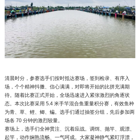
清晨时分，参赛选手们按时抵达赛场，签到检录、有序入
场，个个精神抖擞、信心满满，对即将开始的比拼充满期
待。随着比赛正式开始，全场迅速进入紧张激烈的角逐状
态。本次比赛采用 5.4 米手竿混合鱼重量积分赛，有效鱼种
为青、草、鲤、鲫、鳊。选手们通过抽签分组，先后参加两
场各 70 分钟的激烈较量。
赛场上，选手们全神贯注、沉着应战。调饵、抛竿、观漂、
起竿，动作娴熟流畅、一气呵成。大家凝神静气紧盯浮漂，