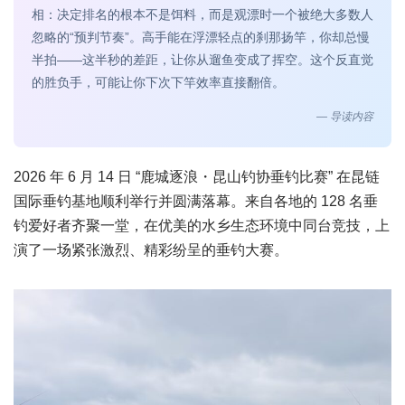
相：决定排名的根本不是饵料，而是观漂时一个被绝大多数人
忽略的“预判节奏”。高手能在浮漂轻点的刹那扬竿，你却总慢
半拍——这半秒的差距，让你从遛鱼变成了挥空。这个反直觉
的胜负手，可能让你下次下竿效率直接翻倍。
— 导读内容
2026 年 6 月 14 日 “鹿城逐浪・昆山钓协垂钓比赛” 在昆链
国际垂钓基地顺利举行并圆满落幕。来自各地的 128 名垂
钓爱好者齐聚一堂，在优美的水乡生态环境中同台竞技，上
演了一场紧张激烈、精彩纷呈的垂钓大赛。