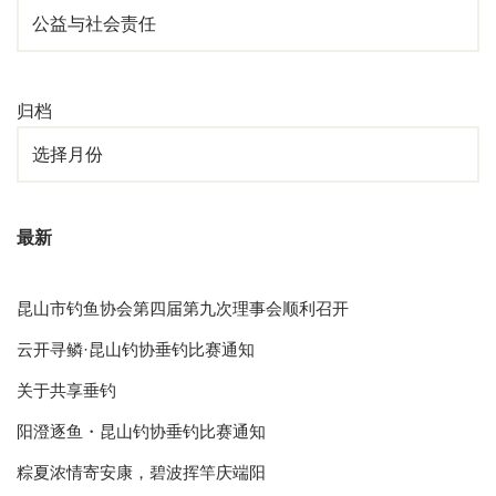
归档
最新
昆山市钓鱼协会第四届第九次理事会顺利召开
云开寻鳞·昆山钓协垂钓比赛通知
关于共享垂钓
阳澄逐鱼・昆山钓协垂钓比赛通知
粽夏浓情寄安康，碧波挥竿庆端阳