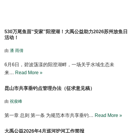
530万尾鱼苗“安家”阳澄湖！大禹公益助力2026苏州放鱼日
活动！
由
潘 雨倩
6月6日，碧波荡漾的阳澄湖畔，一场关乎水域生态未
来…
Read More »
昆山市共享垂钓点管理办法（征求意见稿）
由
祝俊峰
第一章 总则 第一条 为规范本市共享垂钓…
Read More »
大禹公益2026年4月巡河护河工作简报