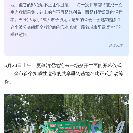
地，但它的野心远不止让你过瘾——每一次挥竿都将变成一次
生态数据采集，钓上的鱼不再是战利品，而是科学监测的活样
本。当“钓大放小”成为君子协定，这里的鱼会不会越钓越多？
这个被公益组织全程护航的滨水地标，藏着城市里最反常识的
垂钓逻辑。
— 导读内容
5月23日上午，夏驾河湿地迎来一场别开生面的开幕仪式
——全市首个实质性运作的共享垂钓基地在此正式启动筹
备。