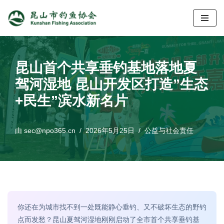
跳
至
正
昆山首个共享垂钓基地落地夏
文
驾河湿地 昆山开发区打造”生态
+民生”滨水新名片
由
sec@npo365.cn
2026年5月25日
公益与社会责任
你还在为城市找不到一处既能静心垂钓、又不破坏生态的野钓
点而发愁？昆山夏驾河湿地刚刚启动了全市首个共享垂钓基