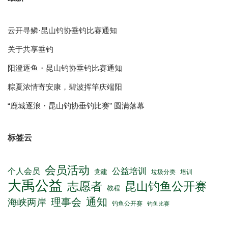
云开寻鳞·昆山钓协垂钓比赛通知
关于共享垂钓
阳澄逐鱼・昆山钓协垂钓比赛通知
粽夏浓情寄安康，碧波挥竿庆端阳
“鹿城逐浪・昆山钓协垂钓比赛” 圆满落幕
标签云
会员活动
公益培训
个人会员
党建
垃圾分类
培训
大禹公益
志愿者
昆山钓鱼公开赛
教程
通知
理事会
海峡两岸
钓鱼公开赛
钓鱼比赛