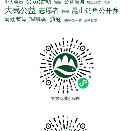
会员活动
公益培训
个人会员
党建
垃圾分类
培训
大禹公益
志愿者
昆山钓鱼公开赛
教程
通知
理事会
海峡两岸
钓鱼公开赛
钓鱼比赛
官方商城小程序