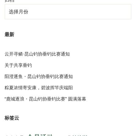
最新
云开寻鳞·昆山钓协垂钓比赛通知
关于共享垂钓
阳澄逐鱼・昆山钓协垂钓比赛通知
粽夏浓情寄安康，碧波挥竿庆端阳
“鹿城逐浪・昆山钓协垂钓比赛” 圆满落幕
标签云