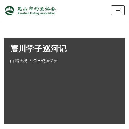
跳
至
正
文
震川学子巡河记
由
晴天祝
鱼水资源保护