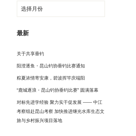
最新
关于共享垂钓
阳澄逐鱼・昆山钓协垂钓比赛通知
粽夏浓情寄安康，碧波挥竿庆端阳
“鹿城逐浪・昆山钓协垂钓比赛” 圆满落幕
对标先进学经验 聚力实干促发展 —— 中江
考察组赴昆山考察 加快推进继光水库生态文
旅与乡村振兴项目落地