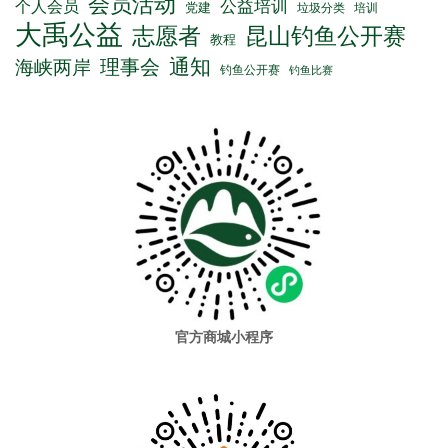
会员活动
公益培训
个人会员
党建
垃圾分类
培训
大禹公益
志愿者
昆山钓鱼公开赛
教程
通知
理事会
海峡两岸
钓鱼公开赛
钓鱼比赛
官方商城小程序