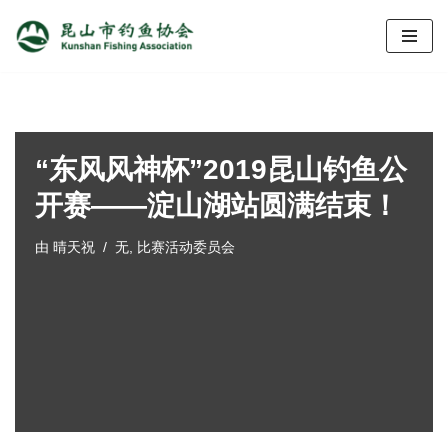
跳
至
正
文
“东风风神杯”2019昆山钓鱼公
开赛——淀山湖站圆满结束！
由
晴天祝
无
,
比赛活动委员会