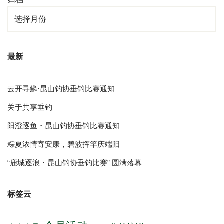
最新
云开寻鳞·昆山钓协垂钓比赛通知
关于共享垂钓
阳澄逐鱼・昆山钓协垂钓比赛通知
粽夏浓情寄安康，碧波挥竿庆端阳
“鹿城逐浪・昆山钓协垂钓比赛” 圆满落幕
标签云