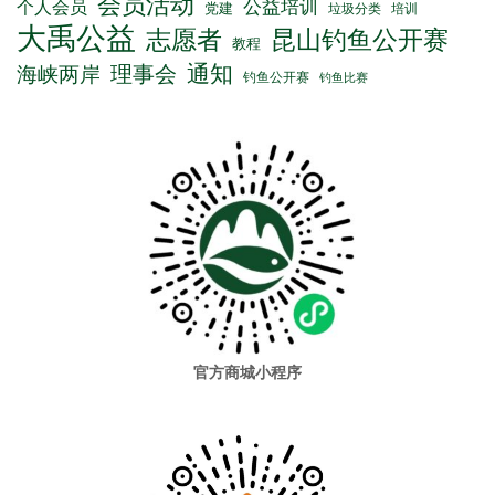
会员活动
公益培训
个人会员
党建
垃圾分类
培训
大禹公益
志愿者
昆山钓鱼公开赛
教程
通知
理事会
海峡两岸
钓鱼公开赛
钓鱼比赛
官方商城小程序