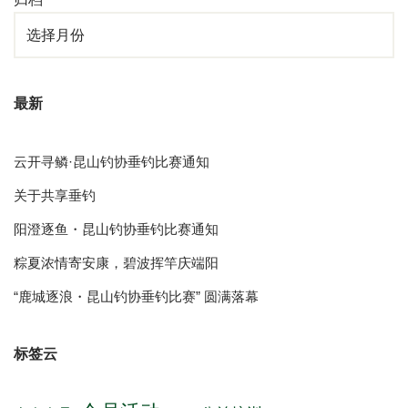
最新
云开寻鳞·昆山钓协垂钓比赛通知
关于共享垂钓
阳澄逐鱼・昆山钓协垂钓比赛通知
粽夏浓情寄安康，碧波挥竿庆端阳
“鹿城逐浪・昆山钓协垂钓比赛” 圆满落幕
标签云