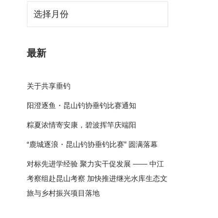
最新
关于共享垂钓
阳澄逐鱼・昆山钓协垂钓比赛通知
粽夏浓情寄安康，碧波挥竿庆端阳
“鹿城逐浪・昆山钓协垂钓比赛” 圆满落幕
对标先进学经验 聚力实干促发展 —— 中江
考察组赴昆山考察 加快推进继光水库生态文
旅与乡村振兴项目落地