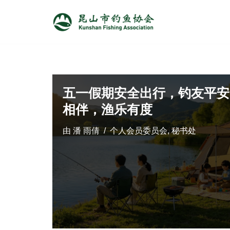
跳
至
正
文
五一假期安全出行，钓友平安
相伴，渔乐有度
由
潘 雨倩
个人会员委员会
,
秘书处