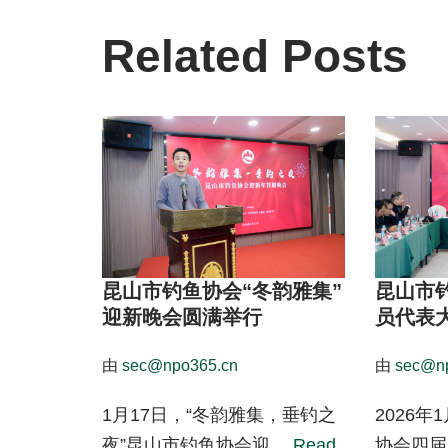
Related Posts
昆山市钓鱼协会“冬韵雅集”
昆山市
迎新晚会圆满举行
员代表
由
sec@npo365.cn
由
sec@n
1月17日，“冬韵雅集，垂钓之
2026年
夜”昆山市钓鱼协会迎…
Read
协会四