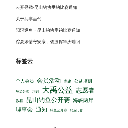
云开寻鳞·昆山钓协垂钓比赛通知
关于共享垂钓
阳澄逐鱼・昆山钓协垂钓比赛通知
粽夏浓情寄安康，碧波挥竿庆端阳
标签云
会员活动
公益培训
个人会员
党建
大禹公益
志愿者
垃圾分类
培训
昆山钓鱼公开赛
海峡两岸
教程
理事会
通知
钓鱼公开赛
钓鱼比赛