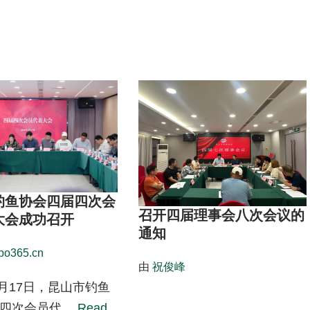
钓鱼协会四届四次会
召开四届理事会八次会议的
大会成功召开
通知
po365.cn
由
祝俊峰
1月17日，昆山市钓鱼
届四次会员代…
Read