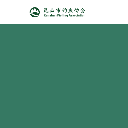
跳
至
正
文