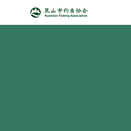
跳
至
正
文