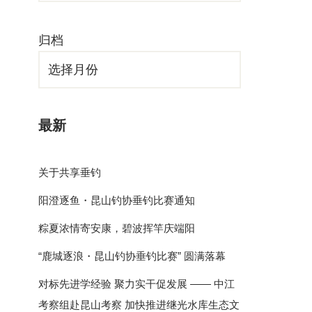
归档
最新
关于共享垂钓
阳澄逐鱼・昆山钓协垂钓比赛通知
粽夏浓情寄安康，碧波挥竿庆端阳
“鹿城逐浪・昆山钓协垂钓比赛” 圆满落幕
对标先进学经验 聚力实干促发展 —— 中江
考察组赴昆山考察 加快推进继光水库生态文